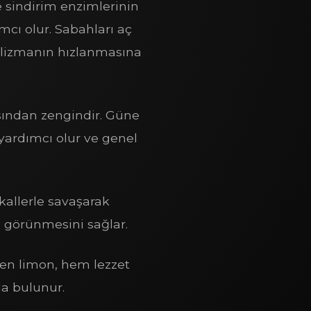
e sindirim enzimlerinin
mcı olur. Sabahları aç
bolizmanın hızlanmasına
ısından zengindir. Güne
yardımcı olur ve genel
dikallerle savaşarak
lı görünmesini sağlar.
nen limon, hem lezzet
da bulunur.