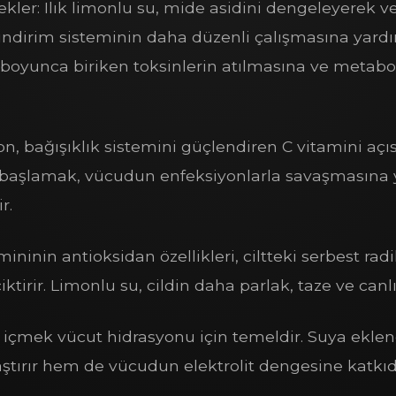
ekler: Ilık limonlu su, mide asidini dengeleyerek v
indirim sisteminin daha düzenli çalışmasına yardı
e boyunca biriken toksinlerin atılmasına ve meta
n, bağışıklık sistemini güçlendiren C vitamini aç
e başlamak, vücudun enfeksiyonlarla savaşmasına 
r.
tamininin antioksidan özellikleri, ciltteki serbest ra
iktirir. Limonlu su, cildin daha parlak, taze ve can
 içmek vücut hidrasyonu için temeldir. Suya ekle
aştırır hem de vücudun elektrolit dengesine katkı