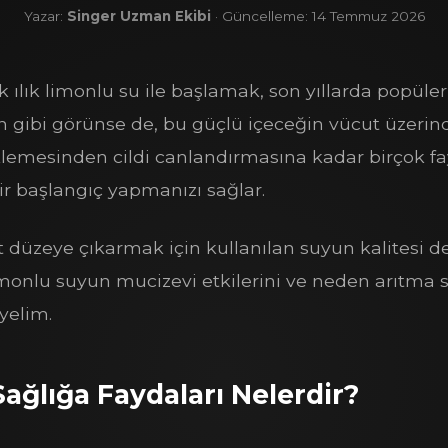
Yazar:
Singer Uzman Ekibi
· Güncelleme: 14 Temmuz 2026
ılık limonlu su ile başlamak, son yıllarda popülerli
utin gibi görünse de, bu güçlü içeceğin vücut üzerin
klemesinden cildi canlandırmasına kadar birçok f
bir başlangıç yapmanızı sağlar.
 düzeye çıkarmak için kullanılan suyun kalitesi d
imonlu suyun mucizevi etkilerini ve neden arıtma 
eyelim.
ağlığa Faydaları Nelerdir?