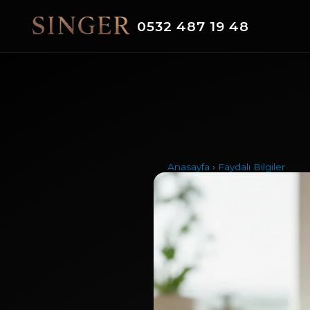
3
5
2
0
4
8
7
1
9
4
8
Anasayfa
›
Faydalı Bilgiler