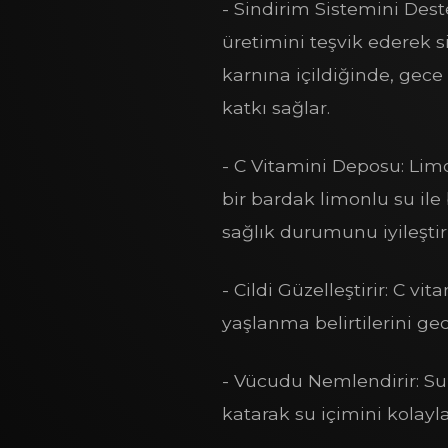
- Sindirim Sistemini Dest
üretimini teşvik ederek s
karnına içildiğinde, gec
katkı sağlar.
- C Vitamini Deposu: Limo
bir bardak limonlu su il
sağlık durumunu iyileştiri
- Cildi Güzelleştirir: C vi
yaşlanma belirtilerini gec
- Vücudu Nemlendirir: Su
katarak su içimini kolayl